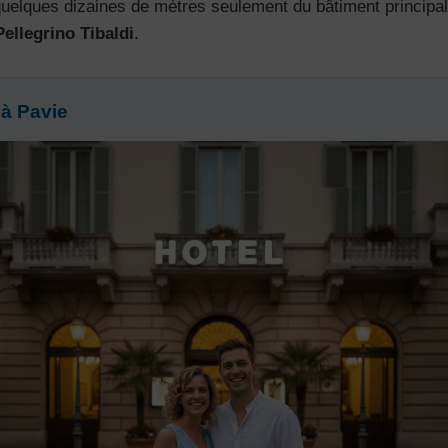
quelques dizaines de mètres seulement du bâtiment principal d
Pellegrino Tibaldi
.
 à Pavie