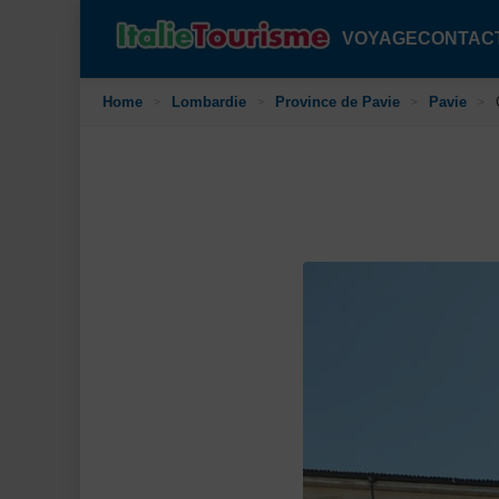
Skip
to
VOYAGE
CONTAC
content
Home
Lombardie
Province de Pavie
Pavie
>
>
>
>