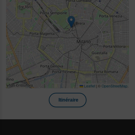
Leaflet
|
©
OpenStreetMap
Itinéraire