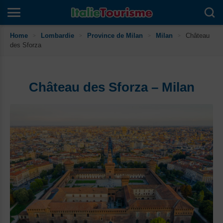
Skip
Home
Lombardie
Province de Milan
Milan
Château
>
>
>
>
to
des Sforza
content
Château des Sforza – Milan